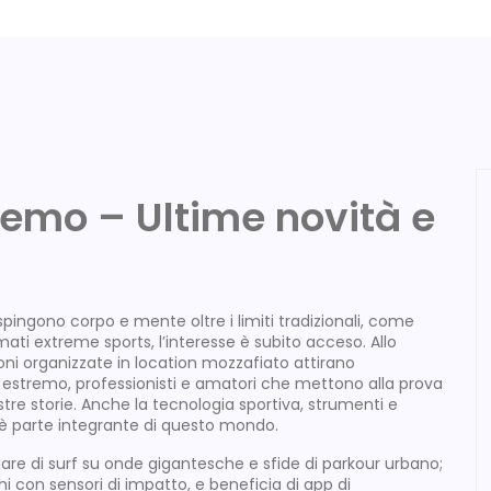
tremo – Ultime novità e
spingono corpo e mente oltre i limiti tradizionali, come
amati
extreme sports
, l’interesse è subito acceso. Allo
ni organizzate in location mozzafiato
attirano
rt estremo
,
professionisti e amatori che mettono alla prova
tre storie. Anche la
tecnologia sportiva
,
strumenti e
è parte integrante di questo mondo.
gare di surf su onde gigantesche e sfide di parkour urbano;
i con sensori di impatto, e beneficia di app di