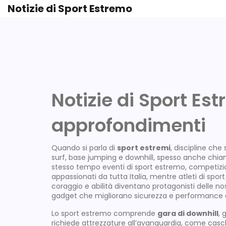
Notizie di Sport Estremo
Notizie di Sport Es
approfondimenti
Quando si parla di
sport estremi
,
discipline che 
surf, base jumping e downhill
, spesso anche chi
stesso tempo
eventi di sport estremo
,
competizio
appassionati da tutta Italia, mentre
atleti di spo
coraggio e abilità
diventano protagonisti delle nos
gadget che migliorano sicurezza e performance
Lo sport estremo comprende
gara di downhill
, 
richiede attrezzature all’avanguardia, come casch