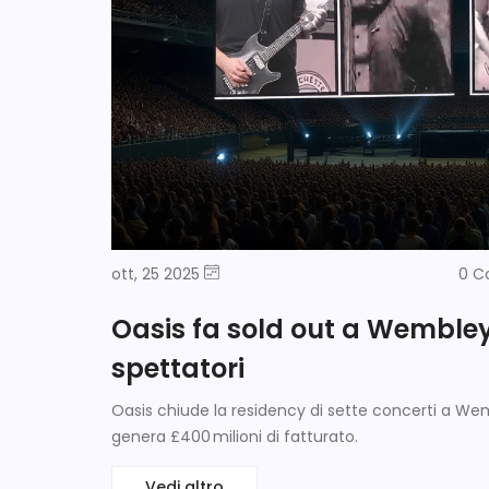
ott, 25 2025
0 C
Oasis fa sold out a Wembley
spettatori
Oasis chiude la residency di sette concerti a Wemb
genera £400 milioni di fatturato.
Vedi altro