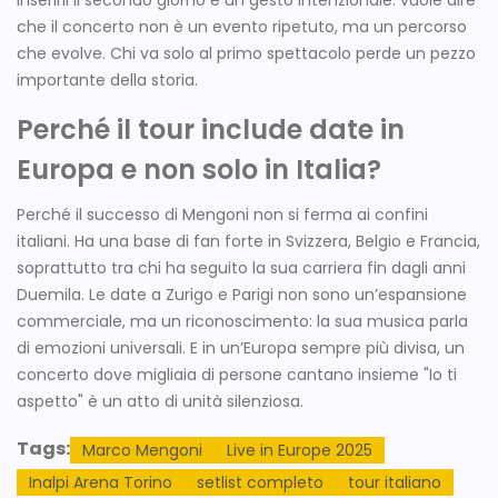
Inserirli il secondo giorno è un gesto intenzionale: vuole dire
che il concerto non è un evento ripetuto, ma un percorso
che evolve. Chi va solo al primo spettacolo perde un pezzo
importante della storia.
Perché il tour include date in
Europa e non solo in Italia?
Perché il successo di Mengoni non si ferma ai confini
italiani. Ha una base di fan forte in Svizzera, Belgio e Francia,
soprattutto tra chi ha seguito la sua carriera fin dagli anni
Duemila. Le date a Zurigo e Parigi non sono un’espansione
commerciale, ma un riconoscimento: la sua musica parla
di emozioni universali. E in un’Europa sempre più divisa, un
concerto dove migliaia di persone cantano insieme "Io ti
aspetto" è un atto di unità silenziosa.
Tags:
Marco Mengoni
Live in Europe 2025
Inalpi Arena Torino
setlist completo
tour italiano