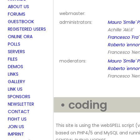
ABOUT US
webmaster:
FORUMS
GUESTBOOK
administrators:
Mauro 'Sm1le' P
REGISTERED USERS
Achille 'Aki.it'
ONLINE ORA
Francesco 'Fra'
POLLS
Roberto 'ennor'
SERVERS
Francesco 'Ne
FILES
moderators:
Mauro 'Sm1le' P
DEMOS
Roberto 'ennor'
LINKS
Francesco 'Ne
GALLERY
LINK US
SPONSORS
• coding
NEWSLETTER
CONTACT
FIGHT US
This site is using the webSPELL script (ver
JOIN US
based on PHP4/5 and MySQL and runni
IMPRINT