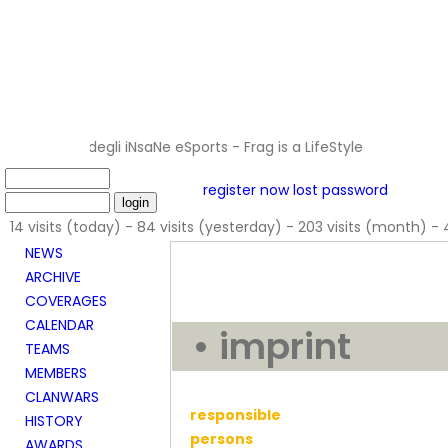
net degli iNsaNe eSports - Frag is a LifeStyle
register now
lost password
14 visits (today) - 84 visits (yesterday) - 203 visits (month) - 
NEWS
ARCHIVE
COVERAGES
CALENDAR
• imprint
TEAMS
MEMBERS
CLANWARS
responsible
HISTORY
persons
AWARDS